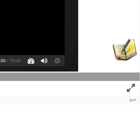
:00
/
10:26
έχουσα διαφάνεια
Διαφάνεια 2 από 2: Δι