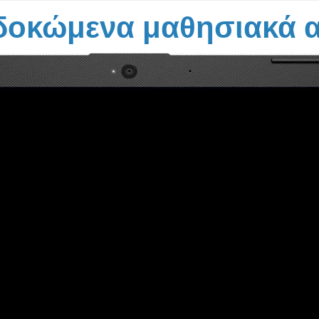
φανειών προς την αντίστοιχη κατεύθυνση
δοκώμενα μαθησιακά α